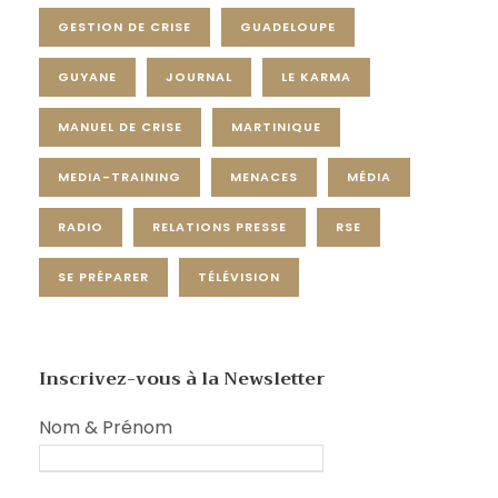
GESTION DE CRISE
GUADELOUPE
GUYANE
JOURNAL
LE KARMA
MANUEL DE CRISE
MARTINIQUE
MEDIA-TRAINING
MENACES
MÉDIA
RADIO
RELATIONS PRESSE
RSE
SE PRÉPARER
TÉLÉVISION
Inscrivez-vous à la Newsletter
Nom & Prénom