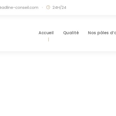
adline-conseil.com
·
24H/24
Accueil
Qualité
Nos pôles d’
Day
FÉVRIER 27, 2023