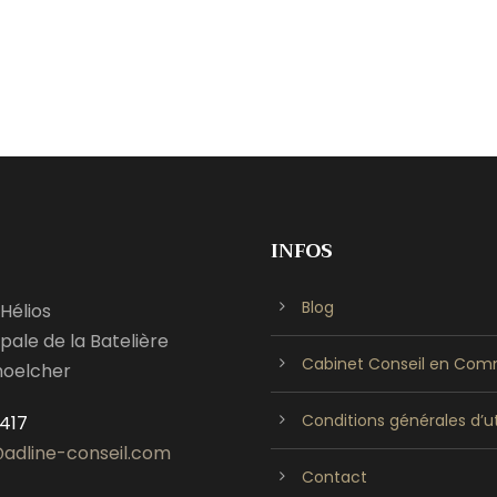
INFOS
Blog
Hélios
pale de la Batelière
Cabinet Conseil en Comm
hoelcher
Conditions générales d’ut
417
adline-conseil.com
Contact