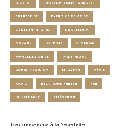
DIGITAL
DÉVELOPPEMENT DURABLE
ENTREPRISE
EXERCICE DE CRISE
GESTION DE CRISE
GUADELOUPE
GUYANE
JOURNAL
LE KARMA
MANUEL DE CRISE
MARTINIQUE
MEDIA-TRAINING
MENACES
MÉDIA
RADIO
RELATIONS PRESSE
RSE
SE PRÉPARER
TÉLÉVISION
Inscrivez-vous à la Newsletter