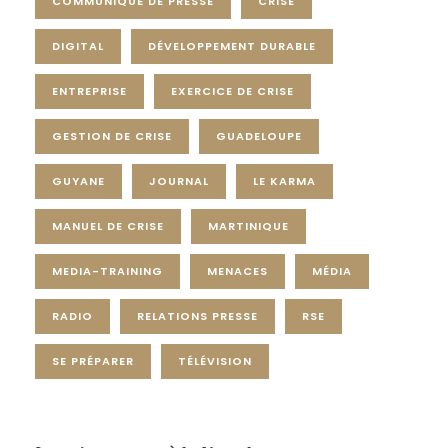
COMMUNIQUÉ DE PRESSE
CRISE
DIGITAL
DÉVELOPPEMENT DURABLE
ENTREPRISE
EXERCICE DE CRISE
GESTION DE CRISE
GUADELOUPE
GUYANE
JOURNAL
LE KARMA
MANUEL DE CRISE
MARTINIQUE
MEDIA-TRAINING
MENACES
MÉDIA
RADIO
RELATIONS PRESSE
RSE
SE PRÉPARER
TÉLÉVISION