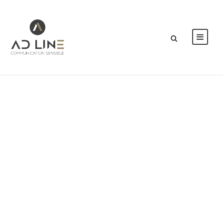
34655511 – 3d
collection of
packaged food
isolated on white
background