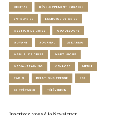
DIGITAL
DÉVELOPPEMENT DURABLE
ENTREPRISE
EXERCICE DE CRISE
GESTION DE CRISE
GUADELOUPE
GUYANE
JOURNAL
LE KARMA
MANUEL DE CRISE
MARTINIQUE
MEDIA-TRAINING
MENACES
MÉDIA
RADIO
RELATIONS PRESSE
RSE
SE PRÉPARER
TÉLÉVISION
Inscrivez-vous à la Newsletter