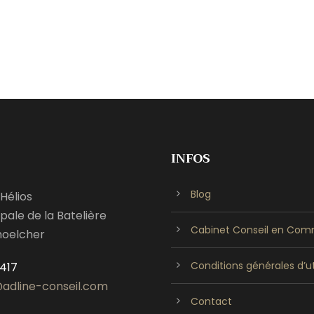
INFOS
Blog
Hélios
pale de la Batelière
Cabinet Conseil en Comm
hoelcher
Conditions générales d’ut
417
adline-conseil.com
Contact