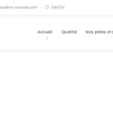
adline-conseil.com
·
24H/24
Accueil
Qualité
Nos pôles d’
Day
SEPTEMBRE 29, 2021