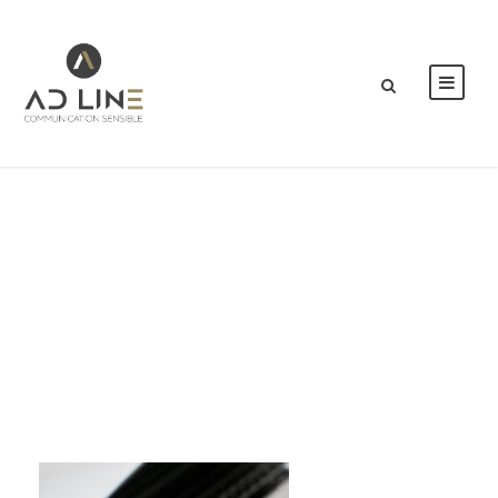
work-
3015484_1920